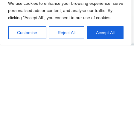
We use cookies to enhance your browsing experience, serve
personalised ads or content, and analyse our traffic. By
clicking "Accept All", you consent to our use of cookies.
Customise
Reject All
Accept All
Program rehabilitacji UE |
FELD.08.04-IZ
.00-0008/25
Celem programu jest poprawa sprawności i
aktywności zawodowej osób pracujących lub
zarejestrowanych bezrobotnych ze
zdiagnozowaną chorobą układu kostno-